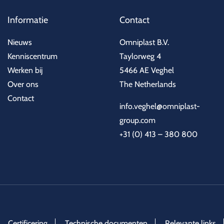
Informatie
Contact
Nieuws
Omniplast B.V.
Kenniscentrum
Taylorweg 4
Werken bij
5466 AE Veghel
Over ons
The Netherlands
Contact
info.veghel@omniplast-
group.com
+31 (0) 413 – 380 800
Certificering
Technische documenten
Relevante links