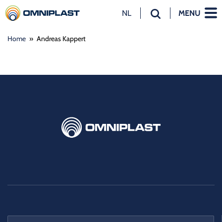
NL
MENU
NL
Home
»
Andreas Kappert
EN
DE