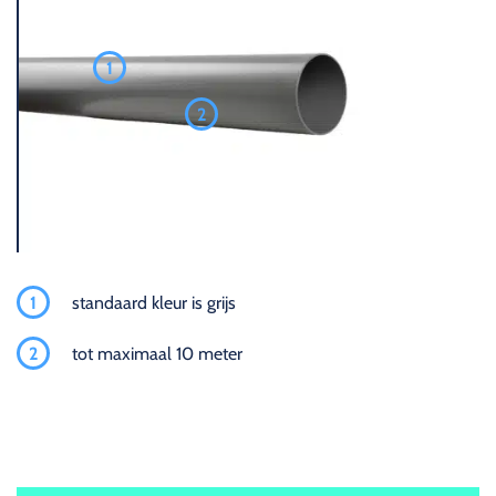
1
2
1
standaard kleur is grijs
2
tot maximaal 10 meter