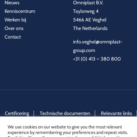
Nieuws
Omniplast B.V.
Kenniscentrum
Taylorweg 4
Werken bij
5466 AE Veghel
Over ons
The Netherlands
Contact
info.veghel@omniplast-
group.com
+31 (0) 413 – 380 800
Certificering
Technische documenten
Relevante links
Algemene verkoopvoorwaarden
We use cookies on our website to give you the most relevant
experience by remembering your preferences and repeat visits.