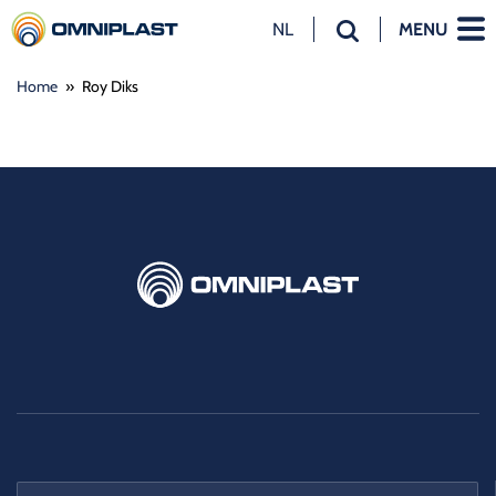
NL
MENU
NL
Home
»
Roy Diks
EN
DE