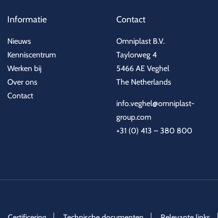
Informatie
Contact
Nieuws
Omniplast B.V.
Kenniscentrum
Taylorweg 4
Werken bij
5466 AE Veghel
Over ons
The Netherlands
Contact
info.veghel@omniplast-
group.com
+31 (0) 413 – 380 800
Certificering
Technische documenten
Relevante links