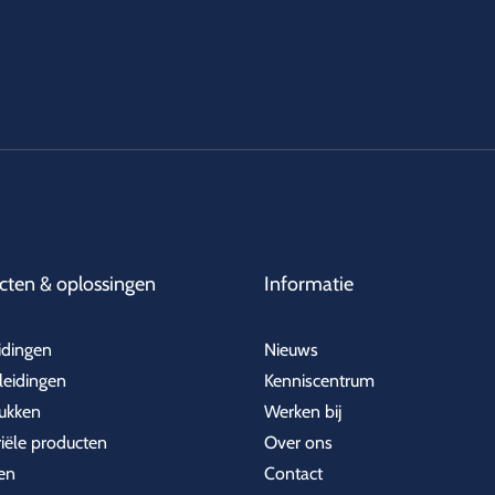
cten & oplossingen
Informatie
idingen
Nieuws
leidingen
Kenniscentrum
ukken
Werken bij
riële producten
Over ons
en
Contact