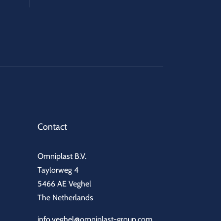
Contact
Omniplast B.V.
Taylorweg 4
5466 AE Veghel
The Netherlands
info.veghel@omniplast-group.com