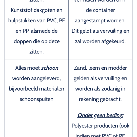
Kunststof dakgoten en
de container
hulpstukken van PVC, PE
aangestampt worden.
en PP, alsmede de
Dit geldt als vervuiling en
doppen die op deze
zal worden afgekeurd.
zitten.
Alles moet
schoon
Zand, leem en modder
worden aangeleverd,
gelden als vervuiling en
bijvoorbeeld materialen
worden als zodanig in
schoonspuiten
rekening gebracht.
Onder geen beding:
Polyester producten (ook
indien met PVC of PE