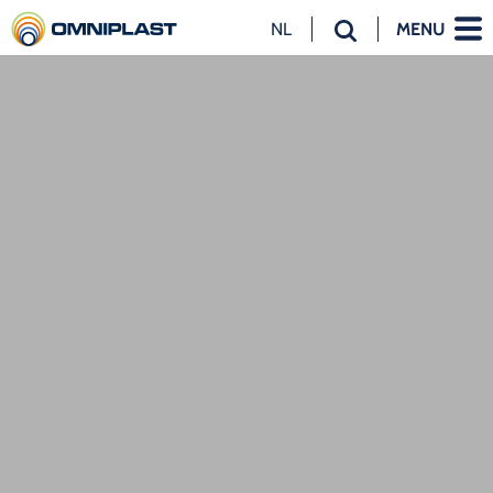
NL
MENU
NL
EN
DE