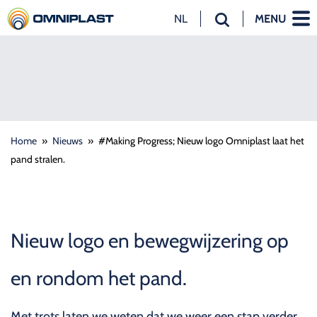
NL
MENU
NL
EN
DE
Home
»
Nieuws
»
#Making Progress; Nieuw logo Omniplast laat het
pand stralen.
Nieuw logo en bewegwijzering op
en rondom het pand.
Met trots laten we weten dat we weer een stap verder