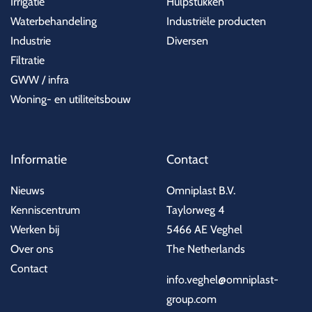
Irrigatie
Hulpstukken
Waterbehandeling
Industriële producten
Industrie
Diversen
Filtratie
GWW / infra
Woning- en utiliteitsbouw
Informatie
Contact
Nieuws
Omniplast B.V.
Kenniscentrum
Taylorweg 4
Werken bij
5466 AE Veghel
Over ons
The Netherlands
Contact
info.veghel@omniplast-
group.com