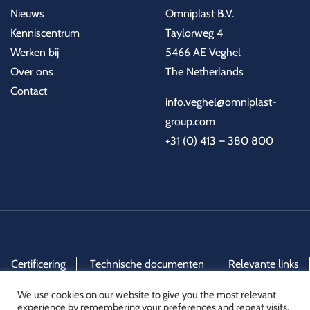
Nieuws
Omniplast B.V.
Kenniscentrum
Taylorweg 4
Werken bij
5466 AE Veghel
Over ons
The Netherlands
Contact
info.veghel@omniplast-
group.com
+31 (0) 413 – 380 800
Certificering
Technische documenten
Relevante links
Algemene verkoopvoorwaarden
We use cookies on our website to give you the most relevant
experience by remembering your preferences and repeat visits.