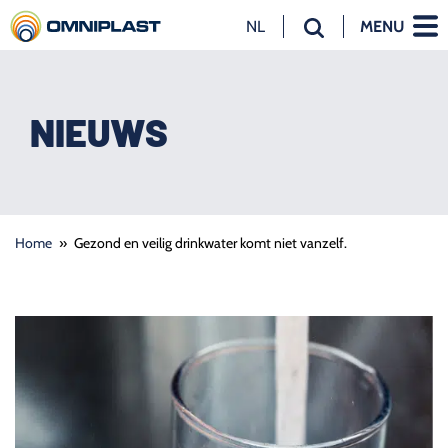
NL
MENU
NL
EN
DE
NIEUWS
Home
»
Gezond en veilig drinkwater komt niet vanzelf.