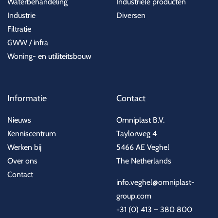
Waterbehandeling
Industriële producten
Industrie
Diversen
Filtratie
GWW / infra
Woning- en utiliteitsbouw
Informatie
Contact
Nieuws
Omniplast B.V.
Kenniscentrum
Taylorweg 4
Werken bij
5466 AE Veghel
Over ons
The Netherlands
Contact
info.veghel@omniplast-
group.com
+31 (0) 413 – 380 800