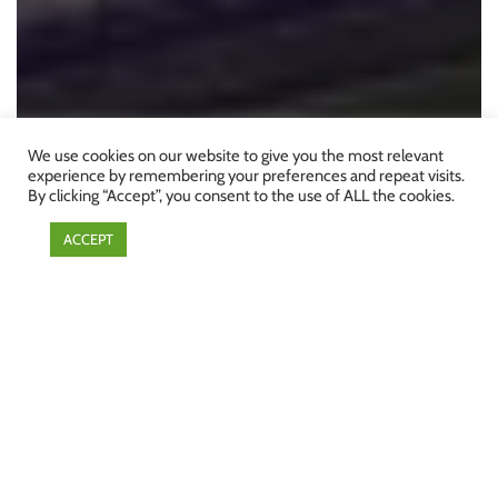
We use cookies on our website to give you the most relevant
POSITIVE ERWARTUNGEN FÜR DEN
experience by remembering your preferences and repeat visits.
By clicking “Accept”, you consent to the use of ALL the cookies.
EXPORT VON
GARTENBAUGEWÄCHSHÄUSERN
ACCEPT
Mehr lesen
Fordern Sie uns
heraus!
Haben Sie ein Projekt? Möchten Sie
wissen, welche Rohre Sie verwenden