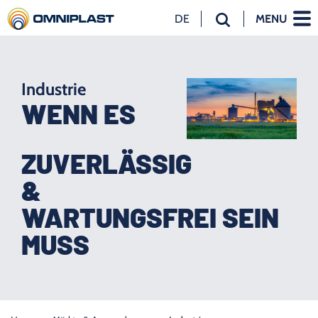
DE
MENU
NL
EN
DE
Industrie
WENN ES
ZUVERLÄSSIG
&
WARTUNGSFREI SEIN
MUSS