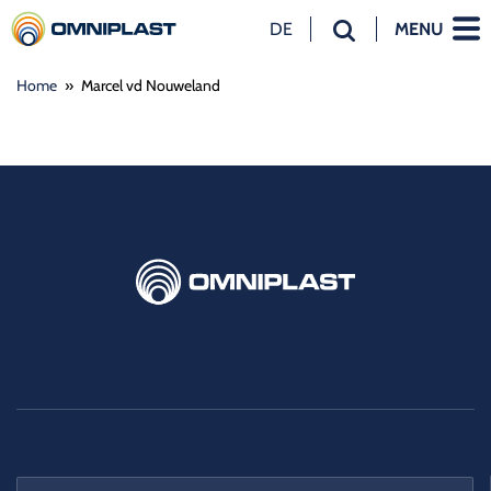
DE
MENU
NL
Home
»
Marcel vd Nouweland
EN
DE